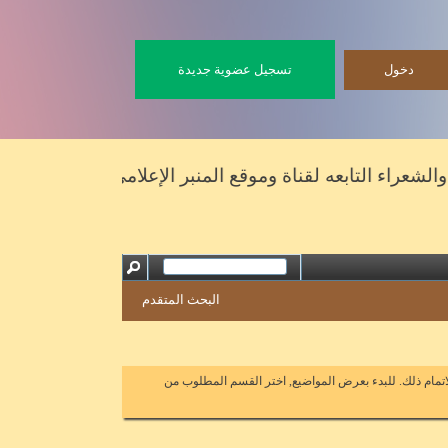
تسجيل عضوية جديدة
اء التابعه لقناة وموقع المنبر الإعلامي
البحث المتقدم
اتمام ذلك. للبدء بعرض المواضيع, اختر القسم المطلوب من