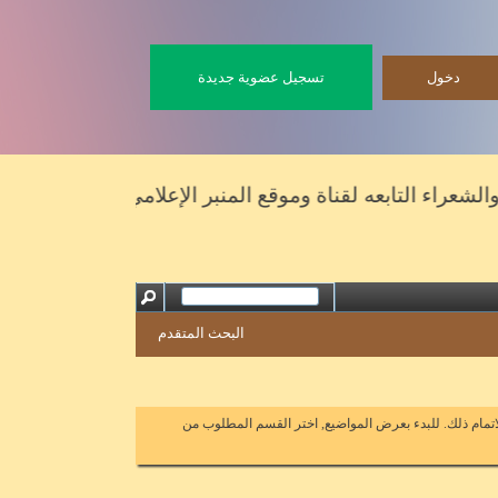
تسجيل عضوية جديدة
اء التابعه لقناة وموقع المنبر الإعلامي
البحث المتقدم
اتمام ذلك. للبدء بعرض المواضيع, اختر القسم المطلوب من