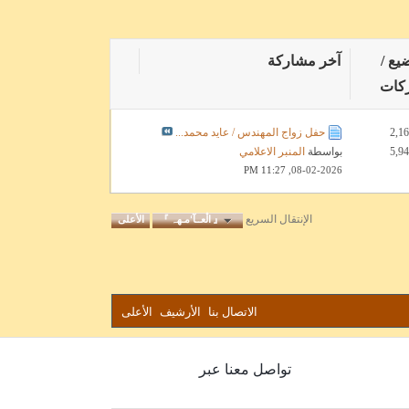
يع /
آخر مشاركة
ركات
حفل زواج المهندس / عايد محمد...
بواسطة
المنبر الاعلامي
11:27 PM
08-02-2026,
الإنتقال السريع
『 اڷعــآ‘مـهہ 』
الأعلى
الاتصال بنا
الأرشيف
الأعلى
تواصل معنا عبر