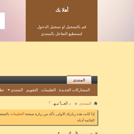
أهلا بك
قم بالتسجيل او تسجيل الدخول
لتستطيع التفاعل بالمنتدي
المنتدى
المشاركات الجديدة
التعليمات
التقويم
المنتدى
تطب
المنتدى
『 اڷعــآ‘مـهہ 』
إذا كانت هذه زيارتك الاولى, تأكد من زيارة صفحة
التعليمات
بالضغط 
القائمة أدناه.