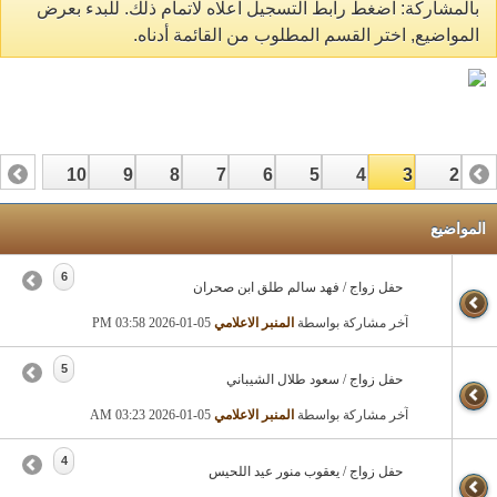
بالمشاركة: اضغط رابط التسجيل اعلاه لاتمام ذلك. للبدء بعرض
المواضيع, اختر القسم المطلوب من القائمة أدناه.
10
9
8
7
6
5
4
3
2
19
18
17
16
15
14
13
12
1
المواضيع
6
حفل زواج / فهد سالم طلق ابن صحران
آخر مشاركة بواسطة
المنبر الاعلامي
05-01-2026
03:58 PM
5
حفل زواج / سعود طلال الشيباني
آخر مشاركة بواسطة
المنبر الاعلامي
05-01-2026
03:23 AM
4
حفل زواج / يعقوب منور عيد اللحيس