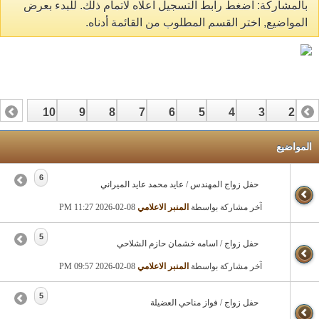
بالمشاركة: اضغط رابط التسجيل اعلاه لاتمام ذلك. للبدء بعرض
المواضيع, اختر القسم المطلوب من القائمة أدناه.
10
9
8
7
6
5
4
3
2
17
16
15
14
13
12
1
المواضيع
6
حفل زواج المهندس / عايد محمد عايد الميراني
آخر مشاركة بواسطة
المنبر الاعلامي
08-02-2026
11:27 PM
5
حفل زواج / اسامه خشمان حازم الشلاحي
آخر مشاركة بواسطة
المنبر الاعلامي
08-02-2026
09:57 PM
5
حفل زواج / فواز مناحي العضيلة