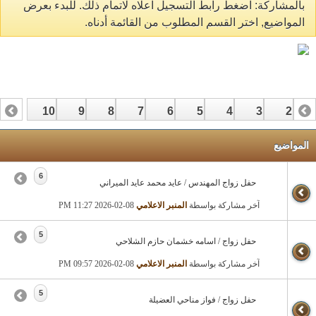
بالمشاركة: اضغط رابط التسجيل اعلاه لاتمام ذلك. للبدء بعرض
المواضيع, اختر القسم المطلوب من القائمة أدناه.
10
9
8
7
6
5
4
3
2
17
16
15
14
13
12
1
المواضيع
6
حفل زواج المهندس / عايد محمد عايد الميراني
آخر مشاركة بواسطة
المنبر الاعلامي
08-02-2026
11:27 PM
5
حفل زواج / اسامه خشمان حازم الشلاحي
آخر مشاركة بواسطة
المنبر الاعلامي
08-02-2026
09:57 PM
5
حفل زواج / فواز مناحي العضيلة