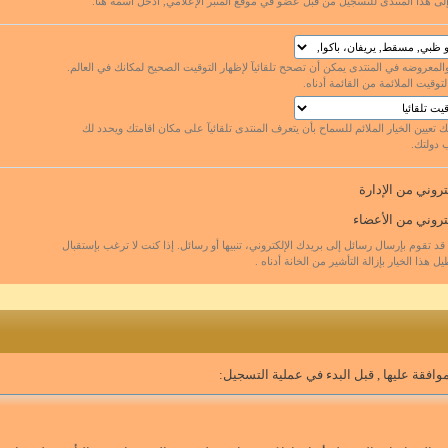
لى هذا المنتدى للتسجيل من قبل عضو في موقع المنبر الإعلامي, أدخل اسمه هنا.
والمعروضه في المنتدى يمكن أن تصحح تلقائيآ لإظهار التوقيت الصحيح لمكانك في العالم.
وقيت الملائمة من القائمة أدناه.
ك تعيين الخيار الملائم للسماح بأن يتعرف المنتدى تلقائيآ على مكان اقامتك ويحدد لك
 دولتك.
تروني من الإدارة
تروني من الأعضاء
قد تقوم بإرسال رسائل إلى بريدك الإلكتروني، تنبيها أو رسائل. إذا كنت لا ترغب بإستقبال
 هذا الخيار بإزالة التأشير من الخانة أدناه .
فقة عليها , قبل البدء في عملية التسجيل: