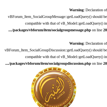
Warning
: Declaration of
vBForum_Item_SocialGroupMessage::getLoadQuery() should be
compatible with that of vB_Model::getLoadQuery() in
..../packages/vbforum/item/socialgroupmessage.php
on line
20
Warning
: Declaration of
vBForum_Item_SocialGroupDiscussion::getLoadQuery() should be
compatible with that of vB_Model::getLoadQuery() in
..../packages/vbforum/item/socialgroupdiscussion.php
on line
20