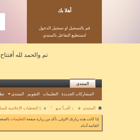
أهلا بك
قم بالتسجيل او تسجيل الدخول
لتستطيع التفاعل بالمنتدي
تم والحمد لله أفتتاح مؤسسة ع
المنتدى
المشاركات الجديدة
التعليمات
التقويم
المنتدى
تطب
المنتدى
『 اڷعــآ‘مـهہ 』
|| التغطيات الإعلامية للم
إذا كانت هذه زيارتك الاولى, تأكد من زيارة صفحة
التعليمات
بالضغط 
القائمة أدناه.