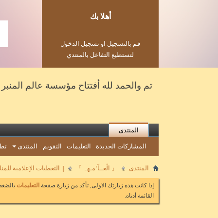
أهلا بك
قم بالتسجيل او تسجيل الدخول
لتستطيع التفاعل بالمنتدي
تم والحمد لله أفتتاح مؤسسة عالم المنبر للحفلات وا
المنتدى
المشاركات الجديدة
التعليمات
التقويم
المنتدى
تطب
المنتدى
『 اڷعــآ‘مـهہ 』
|| التغطيات الإعلامية للم
إذا كانت هذه زيارتك الاولى, تأكد من زيارة صفحة
التعليمات
بالضغط 
القائمة أدناه.