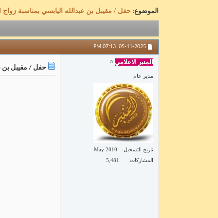
حفل / مقيبل بن عبدالله اليابسي بمناسبة زواج 
الموضوع:
07:13 PM
05-11-2025,
المنبر الاعلامي
حفل / مقيبل بن عب
مدير عام
تاريخ التسجيل
May 2010
المشاركات
5,481