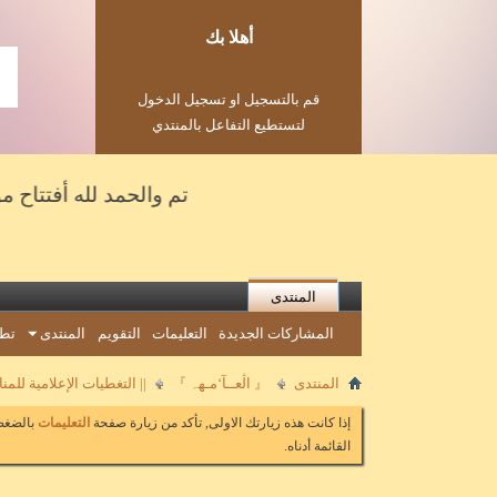
أهلا بك
قم بالتسجيل او تسجيل الدخول
لتستطيع التفاعل بالمنتدي
تم والحمد لله أفتتاح مؤسسة ع
المنتدى
المشاركات الجديدة
التعليمات
التقويم
المنتدى
تطب
المنتدى
『 اڷعــآ‘مـهہ 』
|| التغطيات الإعلامية للم
إذا كانت هذه زيارتك الاولى, تأكد من زيارة صفحة
التعليمات
بالضغط 
القائمة أدناه.