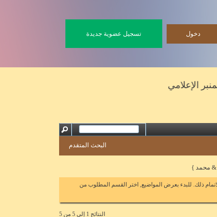
تسجيل عضوية جديدة
إعلامي
البحث المتقدم
 & محمد }
اتمام ذلك. للبدء بعرض المواضيع, اختر القسم المطلوب من
النتائج 1 إلى 5 من 5