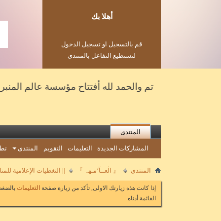
أهلا بك
قم بالتسجيل او تسجيل الدخول
لتستطيع التفاعل بالمنتدي
تم والحمد لله أفتتاح مؤسسة عالم المنبر للحفلات و
المنتدى
المشاركات الجديدة
التعليمات
التقويم
المنتدى
تطب
المنتدى
『 اڷعــآ‘مـهہ 』
|| التغطيات الإعلامية للم
إذا كانت هذه زيارتك الاولى, تأكد من زيارة صفحة
التعليمات
بالضغط 
القائمة أدناه.