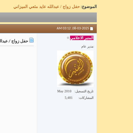
حفل زواج / عبدالله عايد مثعي الميزاني
الموضوع:
03:12 AM
08-03-2025,
المنبر الاعلامي
حفل زواج / عبدالل
مدير عام
تاريخ التسجيل
May 2010
المشاركات
5,481