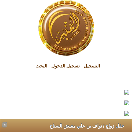
التسجيل
تسجيل الدخول
البحث
تم والحمد لله أفتتاح مؤسسة عالم المنبر 
حفل زواج / نواف بن علي معيض السناح